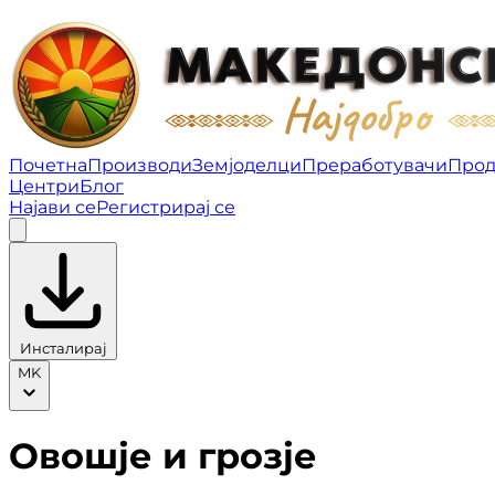
Овошје и грозје | Македонско најдобро
Почетна
Производи
Земјоделци
Преработувачи
Про
Центри
Блог
Најави се
Регистрирај се
Инсталирај
MK
Овошје и грозје