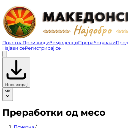
Преработки од месо | Македонско најдобро
Почетна
Производи
Земјоделци
Преработувачи
Прод
Најави се
Регистрирај се
Инсталирај
MK
Преработки од месо
Почетна
/