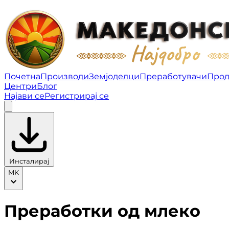
Преработки од млеко | Македонско најдобро
Почетна
Производи
Земјоделци
Преработувачи
Про
Центри
Блог
Најави се
Регистрирај се
Инсталирај
MK
Преработки од млеко