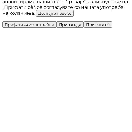
анализираме нашиот сообраќај. Со кликнување на
„Прифати сè", се согласувате со нашата употреба
на колачиња.
Дознајте повеќе
Прифати само потребни
Прилагоди
Прифати сè