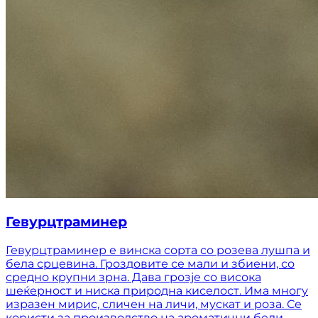
Гевурцтраминер
Гевурцтраминер е винска сорта со розева лушпа и
бела срцевина. Гроздовите се мали и збиени, со
средно крупни зрна. Дава грозје со висока
шеќерност и ниска природна киселост. Има многу
изразен мирис, сличен на личи, мускат и роза. Се
користи за производство на ароматични бели