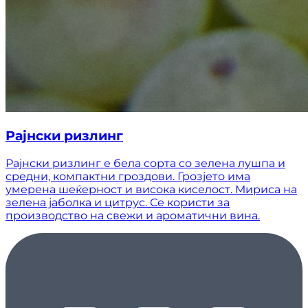
Рајнски ризлинг
Рајнски ризлинг е бела сорта со зелена лушпа и
средни, компактни гроздови. Грозјето има
умерена шеќерност и висока киселост. Мириса на
зелена јаболка и цитрус. Се користи за
производство на свежи и ароматични вина.