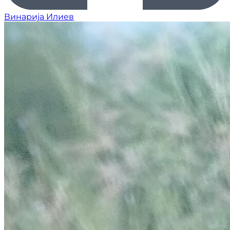
Винарија Илиев