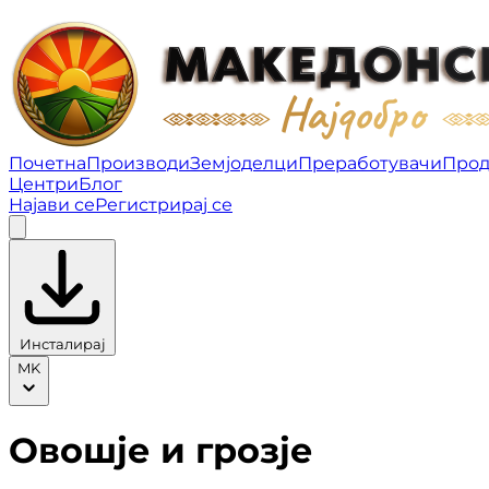
Овошје и грозје | Македонско најдобро
Почетна
Производи
Земјоделци
Преработувачи
Про
Центри
Блог
Најави се
Регистрирај се
Инсталирај
MK
Овошје и грозје