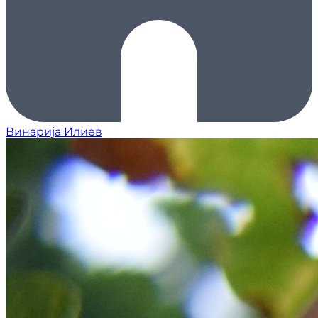
Винарија Илиев