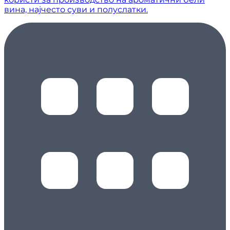
вина, најчесто суви и полуслатки.