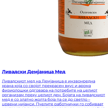
Ливадски Демјаница Мед
Ливадскиот мед на Демјаница е инзвонредна
храна која со својот прекрасен вкус и арома
физиолошки одговара на потребите на целиот
организам преку целиот ден. Бојата на ливадскиот
мед е со златно жолта боја па се до светло –
црвени нијанси. Пчелите работнички го собиваат