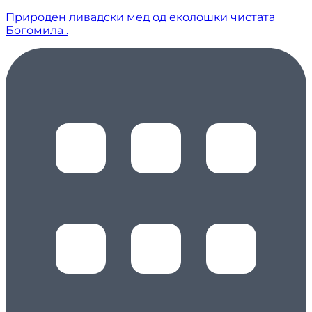
Природен ливадски мед од еколошки чистата
Богомила .