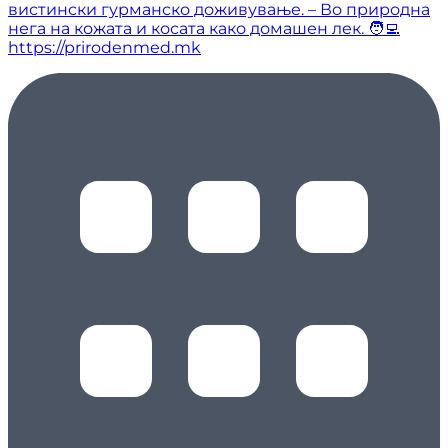
вистински гурманско доживување. – Во природна
нега на кожата и косата како домашен лек. 🧑‍💻
https://prirodenmed.mk