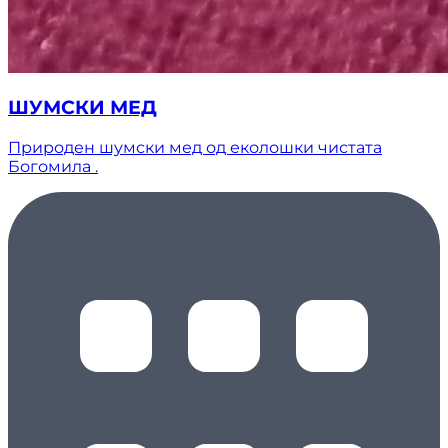
ШУМСКИ МЕД
Природен шумски мед од еколошки чистата
Богомила .