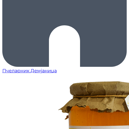
Пчеларник Демјаница