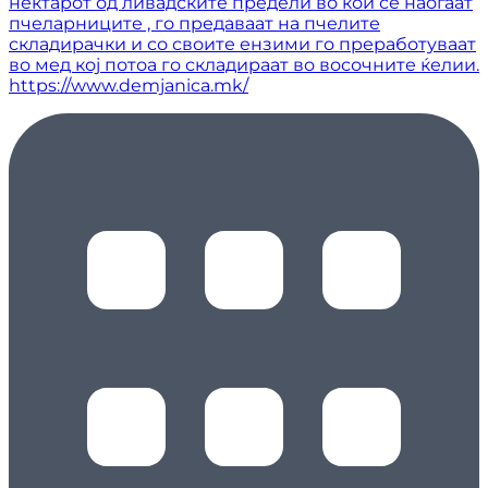
нектарот од ливадските предели во кои се наоѓаат
пчеларниците , го предаваат на пчелите
складирачки и со своите ензими го преработуваат
во мед кој потоа го складираат во восочните ќелии.
https://www.demjanica.mk/