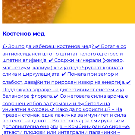
Костенов мед
🌰 Зошто да избереш костенов мед? ✔️ Богат е со
антиоксиданси што го штитат телото од стрес и
штетни влијанија. ✔️ Содржи минерали (железо,
магнезиум, калиум) кои ја подобруваат крвната
слика и циркулацијата. ✔️ Помага при замор и
слабост, давајќи ти природен извор на енергија. ✔️
Поддржува здравје на дигестивниот систем и ја
балансира флората. ✔️ Со неговата силна арома, е
совршен избор за гурмани и љубители на
уникатни вкусови. 🌿 Како да го користиш? – На
празен стомак, една лажичка за имунитет и сила
во текот на денот. – Во топол чај за смирување и
дополнителна енергија. – Комбиниран со сирење,
јаткасти плодови или интегрални палачинки –