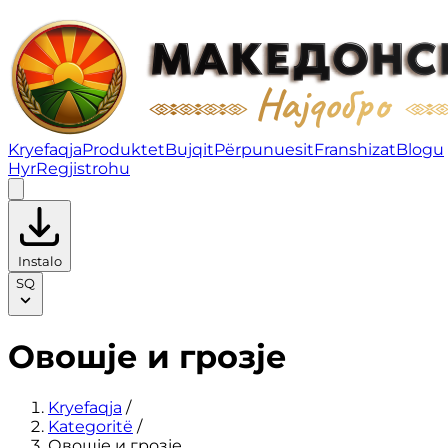
Овошје и грозје | Fruity
Kryefaqja
Produktet
Bujqit
Përpunuesit
Franshizat
Blogu
Hyr
Regjistrohu
Instalo
SQ
Овошје и грозје
Kryefaqja
/
Kategoritë
/
Овошје и грозје