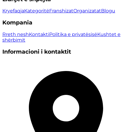
Kryefaqja
Kategoritë
Franshizat
Organizatat
Blogu
Kompania
Rreth nesh
Kontakti
Politika e privatësisë
Kushtet e
shërbimit
Informacioni i kontaktit