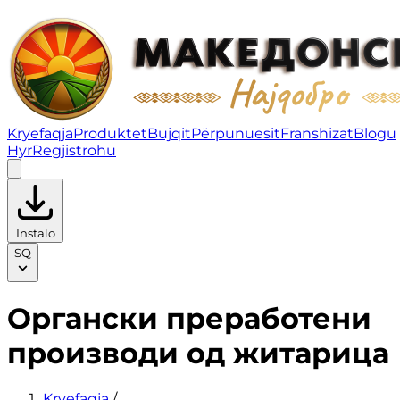
Органски преработени производи од житарица | Fru
Kryefaqja
Produktet
Bujqit
Përpunuesit
Franshizat
Blogu
Hyr
Regjistrohu
Instalo
SQ
Органски преработени
производи од житарица
Kryefaqja
/