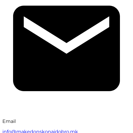
Email
info@makedonskonajdobro.mk