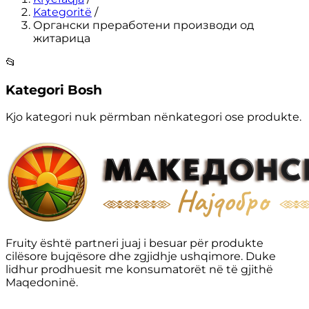
Kategoritë
/
Органски преработени производи од
житарица
📂
Kategori Bosh
Kjo kategori nuk përmban nënkategori ose produkte.
Fruity është partneri juaj i besuar për produkte
cilësore bujqësore dhe zgjidhje ushqimore. Duke
lidhur prodhuesit me konsumatorët në të gjithë
Maqedoninë.