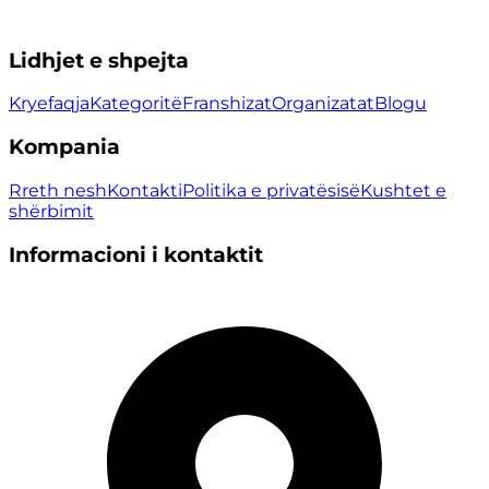
Lidhjet e shpejta
Kryefaqja
Kategoritë
Franshizat
Organizatat
Blogu
Kompania
Rreth nesh
Kontakti
Politika e privatësisë
Kushtet e
shërbimit
Informacioni i kontaktit