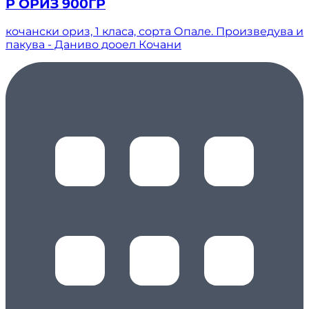
Р ОРИЗ 900ГР
кочански ориз, 1 класа, сорта Опале. Произведува и
пакува - Даниво дооел Кочани