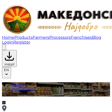
РАМСТОРE СТРУГА | Franchises
Home
Products
Farmers
Processors
Franchises
Blog
Login
Register
Install
EN
Home
/
Franchises
/
РАМСТОРE СТРУГА
🏢