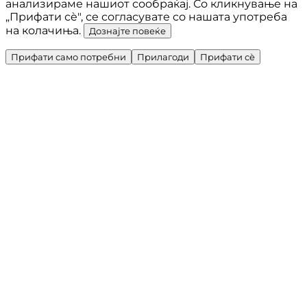
анализираме нашиот сообраќај. Со кликнување на
„Прифати сè", се согласувате со нашата употреба
на колачиња.
Дознајте повеќе
Прифати само потребни
Прилагоди
Прифати сè