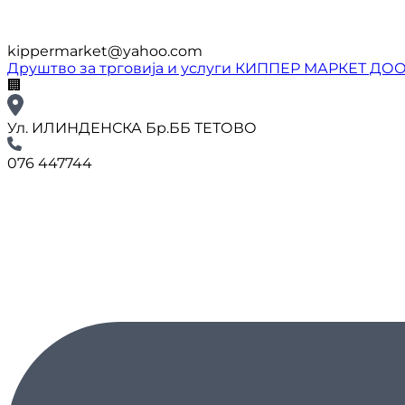
kippermarket@yahoo.com
Друштво за трговија и услуги КИППЕР МАРКЕТ ДО
🏢
Ул. ИЛИНДЕНСКА Бр.ББ ТЕТОВО
076 447744