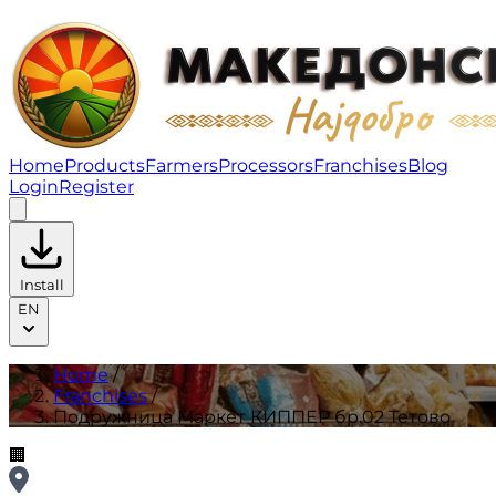
Подружница Маркет КИППЕР бр.02 Тетово | Franchis
Home
Products
Farmers
Processors
Franchises
Blog
Login
Register
Install
EN
Home
/
Franchises
/
Подружница Маркет КИППЕР бр.02 Тетово
🏢