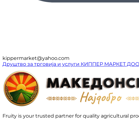
kippermarket@yahoo.com
Друштво за трговија и услуги КИППЕР МАРКЕТ ДО
Fruity is your trusted partner for quality agricultura