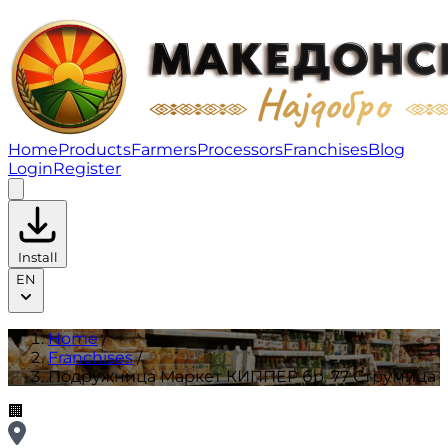
Подружница Маркет КИППЕР бр. 77 Струмица | Franc
Home
Products
Farmers
Processors
Franchises
Blog
Login
Register
Install
EN
Home
/
Franchises
/
Подружница Маркет КИППЕР бр. 77 Струмица
🏢