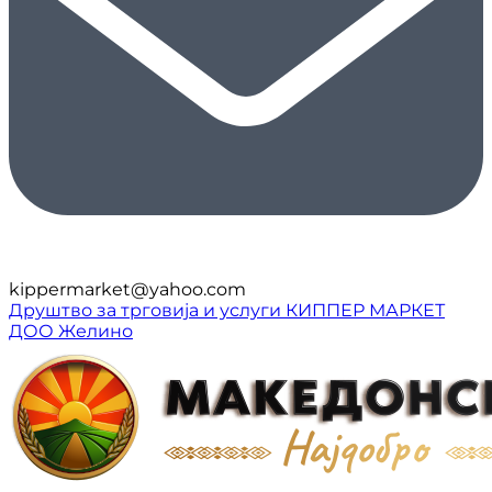
kippermarket@yahoo.com
Друштво за трговија и услуги КИППЕР МАРКЕТ
ДОО Желино