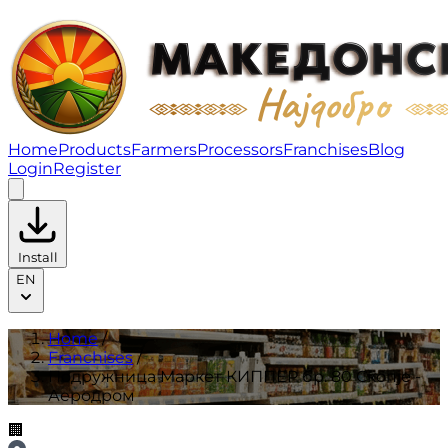
Подружница Маркет КИППЕР бр. 80 Скопје - Аеродро
Home
Products
Farmers
Processors
Franchises
Blog
Login
Register
Install
EN
Home
/
Franchises
/
Подружница Маркет КИППЕР бр. 80 Скопје -
Аеродром
🏢