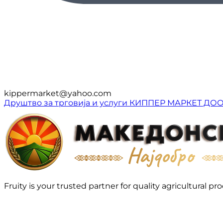
kippermarket@yahoo.com
Друштво за трговија и услуги КИППЕР МАРКЕТ ДО
Fruity is your trusted partner for quality agricultura