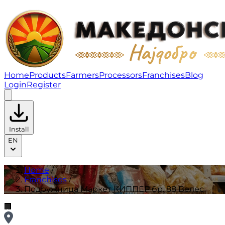
Подружница Маркет КИППЕР бр. 88 Велес | Franchis
Home
Products
Farmers
Processors
Franchises
Blog
Login
Register
Install
EN
Home
/
Franchises
/
Подружница Маркет КИППЕР бр. 88 Велес
🏢