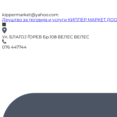
kippermarket@yahoo.com
Друштво за трговија и услуги КИППЕР МАРКЕТ ДО
🏢
Ул. БЛАГОЈ ЃОРЕВ Бр.108 ВЕЛЕС ВЕЛЕС
076 447744