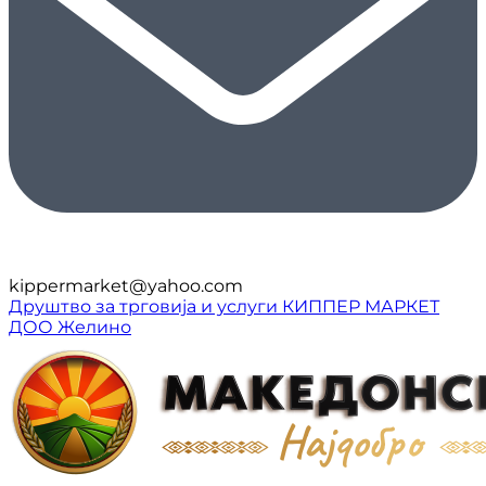
kippermarket@yahoo.com
Друштво за трговија и услуги КИППЕР МАРКЕТ
ДОО Желино