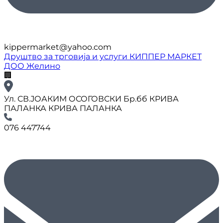
kippermarket@yahoo.com
Друштво за трговија и услуги КИППЕР МАРКЕТ
ДОО Желино
🏢
Ул. СВ.ЈОАКИМ ОСОГОВСКИ Бр.бб КРИВА
ПАЛАНКА КРИВА ПАЛАНКА
076 447744