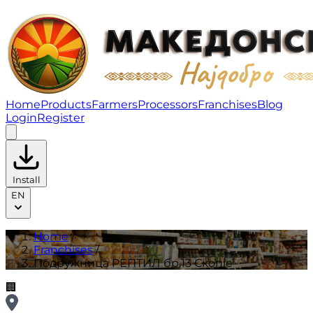
Подружница РЕПТИЛ бр.13 Скопје | Franchises
Home
Products
Farmers
Processors
Franchises
Blog
Login
Register
Install
EN
Home
/
Franchises
/
Подружница РЕПТИЛ бр.13 Скопје
🏢