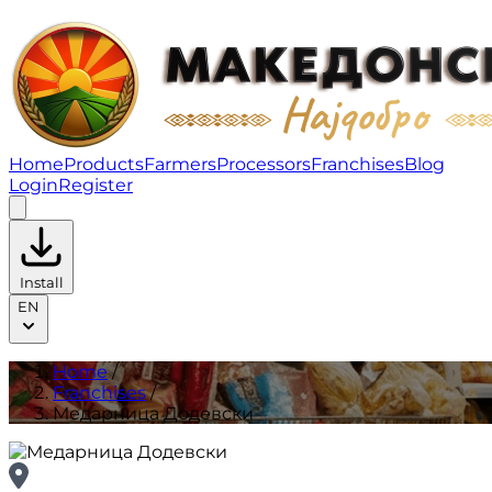
Медарница Додевски | Franchises
Home
Products
Farmers
Processors
Franchises
Blog
Login
Register
Install
EN
Home
/
Franchises
/
Медарница Додевски