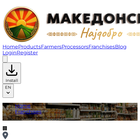
Пчелар јованоцски | Franchises
Home
Products
Farmers
Processors
Franchises
Blog
Login
Register
Install
EN
Home
/
Franchises
/
Пчелар јованоцски
🏢