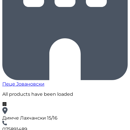
Пеце Јовановски
All products have been loaded
🏢
Димче Лахчански 15/16
075891489