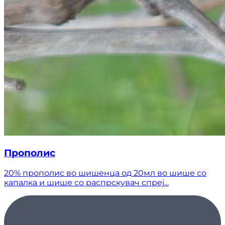
Прополис
20% прополис во шишенца од 20мл во шише со
капалка и шише со распрскувач спреј...