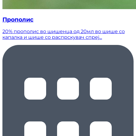
Прополис
20% прополис во шишенца од 20мл во шише со
капалка и шише со распрскувач спреј...