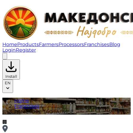
РАМСТОРE ТАФТАЛИЏЕ | Franchises
Home
Products
Farmers
Processors
Franchises
Blog
Login
Register
Install
EN
Home
/
Franchises
/
РАМСТОРE ТАФТАЛИЏЕ
🏢