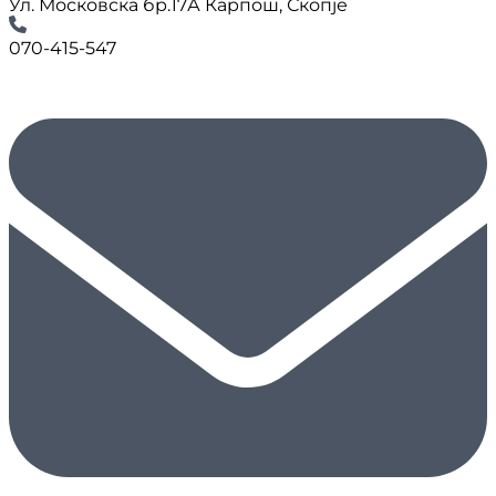
Ул. Московска бр.17А Карпош, Скопје
070-415-547