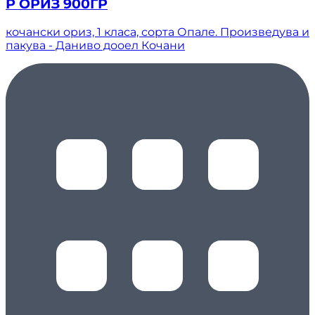
Р ОРИЗ 900ГР
кочански ориз, 1 класа, сорта Опале. Произведува и
пакува - Даниво дооел Кочани