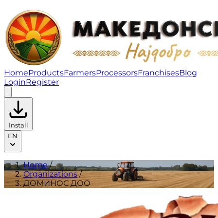
ДОМИНОС ДОО | Organizations
Home
Products
Farmers
Processors
Franchises
Blog
Login
Register
Install
EN
Home
/
Organizations
/
ДОМИНОС ДОО