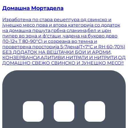
Домашна Мортадела
Изработена по стара рецептура од свинско и
јунешко месо прва и втора категорија со додаток
на домашна пршута,грбна сланина,бел и црн
пипер во зрна и ф'стаци ,чадена на буково дрво
(10-12ч Т 80-90°C) и созреана во темна и
проветрена просторија 5-7дена(Т<7°C и RH 60-70%)
БЕЗ ДОДАТОК НА ВЕШТАЧКИ БОИ И АРОМИ,
КОНЗЕРВАНСИ,АДИТИВИ,НИТРАТИ И НИТРИТИ,ОД
ДОМАШНО СВЕЖО СВИНСКО И ЈУНЕШКО МЕСО!!