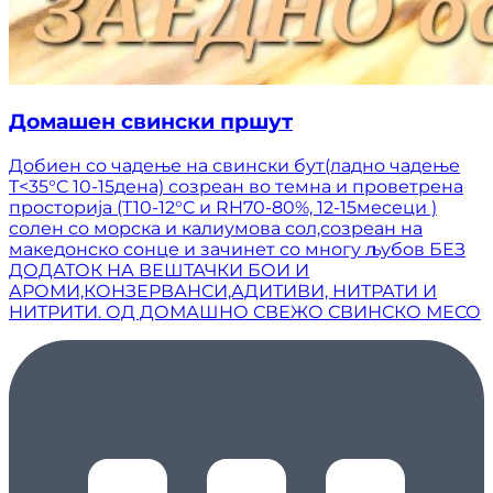
Домашен свински пршут
Добиен со чадење на свински бут(ладно чадење
Т<35°C 10-15дена) созреан во темна и проветрена
просторија (T10-12°C и RH70-80%, 12-15месеци )
солен со морска и калиумова сол,созреан на
македонско сонце и зачинет со многу љубов БЕЗ
ДОДАТОК НА ВЕШТАЧКИ БОИ И
АРОМИ,КОНЗЕРВАНСИ,АДИТИВИ, НИТРАТИ И
НИТРИТИ. ОД ДОМАШНО СВЕЖО СВИНСКО МЕСО