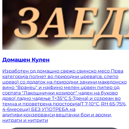
Домашен Кулен
Изработен од домашно свежо свинско месо Прва
категорија полнет во природни црева(св. слепо
црево) со додаток на природни зачини,македонско
вино "Вранец" и најфино мелен црвен пипер од
сортата "Лакошнички козирог" чаден на буково
дрво( ладно чадење T<35°C 5-7дена) и созреан во
темна и проветрена просторија(T 7-10°C, RH 65-75%,
4-6месеци) БЕЗ УПОТРЕБА на
адитиви,конзерванси,вештачки бои и ароми,
нитрати и нитрити