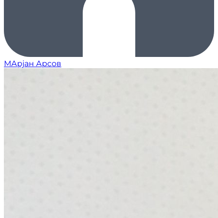
МАрјан Арсов