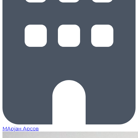
МАрјан Арсов