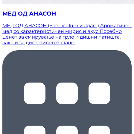
МЕД ОД АНАСОН
МЕД ОД АНАСОН (Foeniculum vulgare) Ароматичен
мед со карактеристичен мирис и вкус Посебно
ценет за смирување на грло и дишни патишта,
како и за дигестивен баланс.