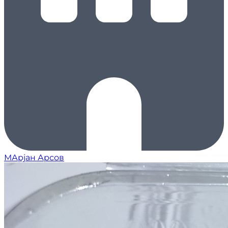
МАрјан Арсов