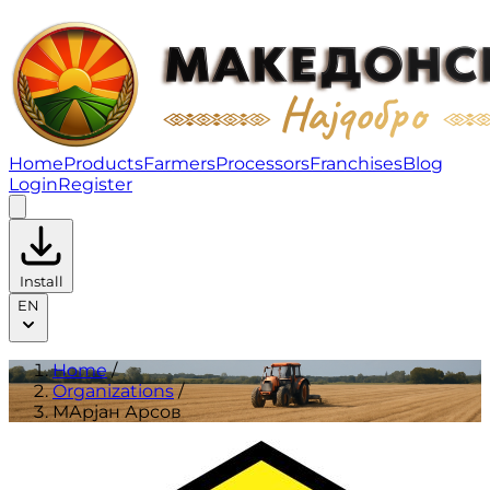
МАрјан Арсов | Organizations
Home
Products
Farmers
Processors
Franchises
Blog
Login
Register
Install
EN
Home
/
Organizations
/
МАрјан Арсов