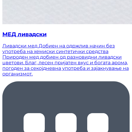
МЕД ливадски
Ливадски мед Добиен на одржлив начин без
употреба на хемиски синтетички средства
Природен мед добиен од разновидни ливадски
цветови. Благ, лесен пријатен вкус и богата арома,
погоден за секојдневна употреба и зајакнување на
организмот.