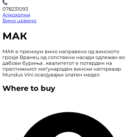
078231093
Алкохолни
Вино црвено
МАК
МАК е премиум вино направено од винското
грозје Вранец од сопствени насади одлежан во
дабови буриња . квалитетот е потврден на
престижниот меѓународен вински натпревар
Mundus Vini освојувајки златен медел
Where to buy