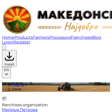
МАК | Products
Home
Products
Farmers
Processors
Franchises
Blog
Login
Register
Install
EN
Home
/
МАК
📦
franchises.organization
Милица Петрова