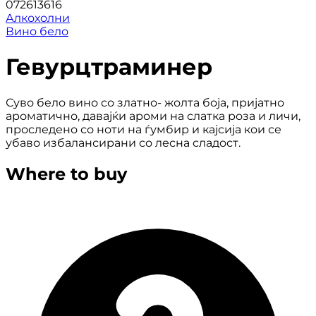
072613616
Алкохолни
Вино бело
Гевурцтраминер
Суво бело вино со златно- жолта боја, пријатно
ароматично, давајќи ароми на слатка роза и личи,
проследено со ноти на ѓумбир и кајсија кои се
убаво избалансирани со лесна сладост.
Where to buy