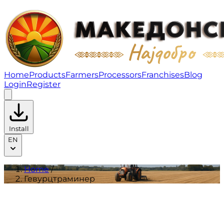
Гевурцтраминер | Products
Home
Products
Farmers
Processors
Franchises
Blog
Login
Register
Install
EN
Home
/
Гевурцтраминер