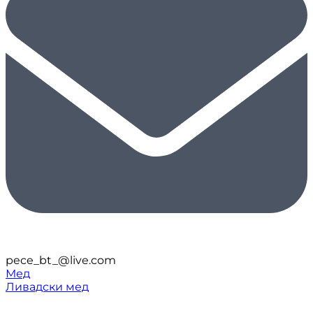
pece_bt_@live.com
Мед
Ливадски мед