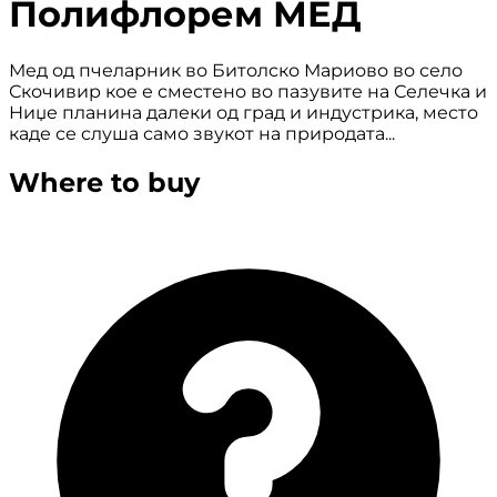
Полифлорем МЕД
Мед од пчеларник во Битолско Мариово во село
Скочивир кое е сместено во пазувите на Селечка и
Ниџе планина далеки од град и индустрика, место
каде се слуша само звукот на природата...
Where to buy