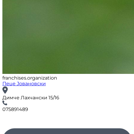
franchises.organization
Пеце Јовановски
Димче Лахчански 15/16
075891489