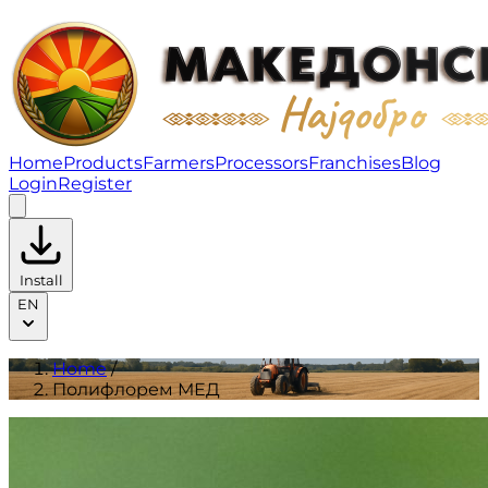
Полифлорем МЕД | Products
Home
Products
Farmers
Processors
Franchises
Blog
Login
Register
Install
EN
Home
/
Полифлорем МЕД