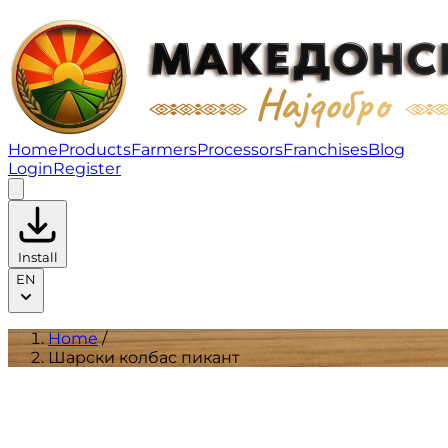
Шарски колбас пикант | Products
Home
Products
Farmers
Processors
Franchises
Blog
Login
Register
Install
EN
Home
/
Шарски колбас пикант