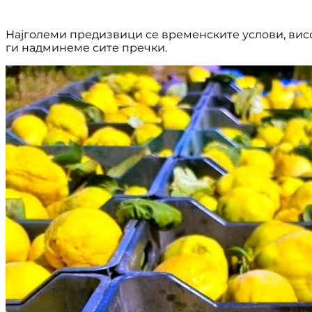
Најголеми предизвици се временските услови, висо
ги надминеме сите пречки.