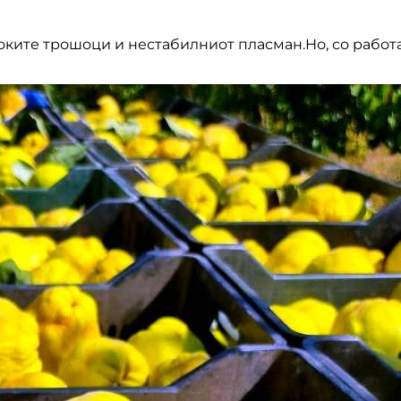
ките трошоци и нестабилниот пласман.Но, со работа