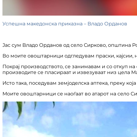
Успешна македонска приказна – Владо Орданов
Јас сум Владо Орданов од село Сирково, општина Р
Во моите овоштарници одгледувам праски, кајсии, н
Покрај производството, се занимавам и со откуп н
производите се пласираат и извезуваат низ цела Мак
Исто така, поседувам земјоделска аптека, преку кој
Моите овоштарници се наоѓаат во атарот на село С