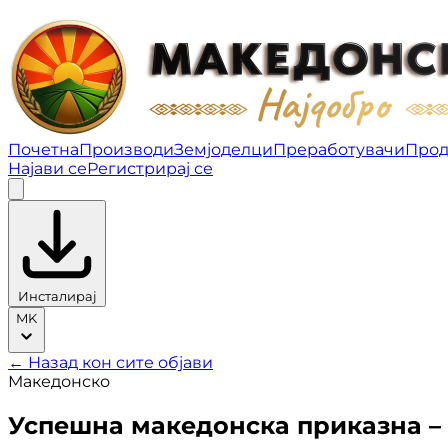
Успешна македонска приказна – Владо Орданов | Б
Почетна
Производи
Земјоделци
Преработувачи
Прод
Најави се
Регистрирај се
Инсталирај
MK
← Назад кон сите објави
Македонско
Успешна македонска приказна –