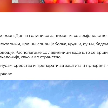
осоман. Долги години се занимавам со земјоделство,
ектарини, цреши, сливи, јаболка, круши, дуњи, баде
а овошје. Располагаме со ладилници каде што се врш
едонија, како и во странство.
а нудам средства и препарати за заштита и прихрана 
ирково.