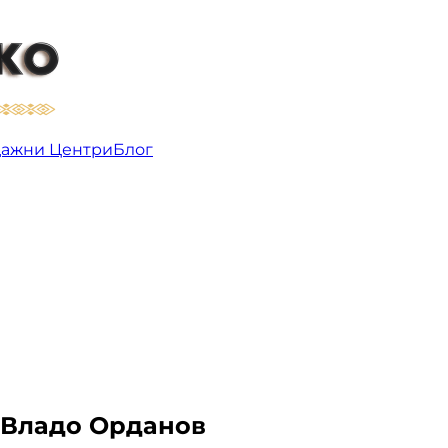
лог
ажни Центри
Блог
 Владо Орданов