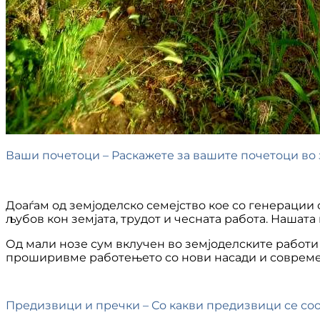
Ваши почетоци – Раскажете за вашите почетоци во 
Доаѓам од земјоделско семејство кое со генерации 
љубов кон земјата, трудот и чесната работа. Нашата
Од мали нозе сум вклучен во земјоделските работи 
проширивме работењето со нови насади и совреме
Предизвици и пречки – Со какви предизвици се со