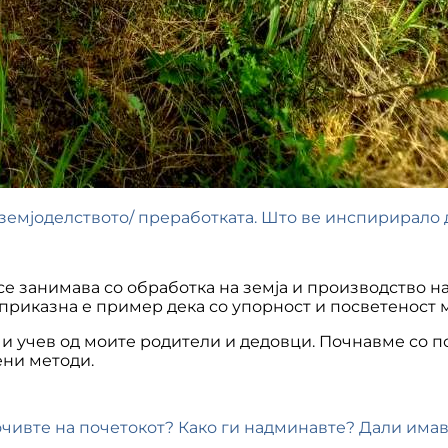
земјоделството/ преработката. Што ве инспирирало 
се занимава со обработка на земја и производство н
 приказна е пример дека со упорност и посветеност м
и учев од моите родители и дедовци. Почнавме со по
ни методи.
очивте на почетокот? Како ги надминавте? Дали има