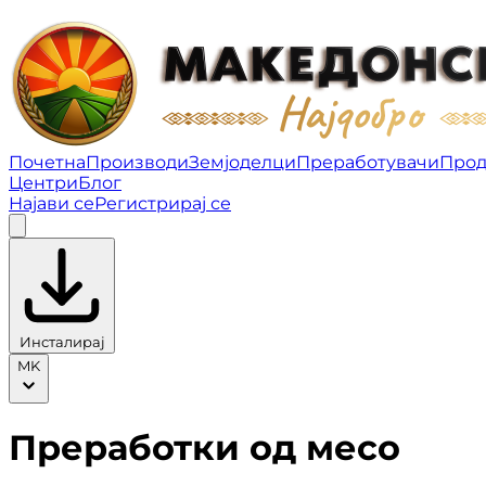
Преработки од месо | Македонско најдобро
Почетна
Производи
Земјоделци
Преработувачи
Про
Центри
Блог
Најави се
Регистрирај се
Инсталирај
MK
Преработки од месо