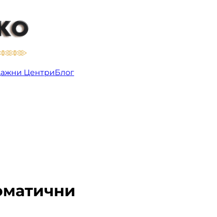
добро
ажни Центри
Блог
оматични