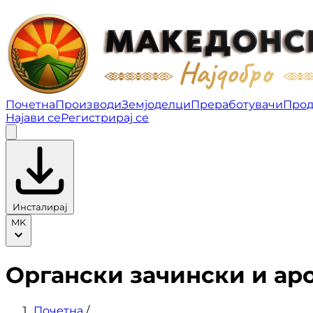
Органски зачински и ароматични | Македонско нај
Почетна
Производи
Земјоделци
Преработувачи
Прод
Најави се
Регистрирај се
Инсталирај
MK
Органски зачински и ар
Почетна
/