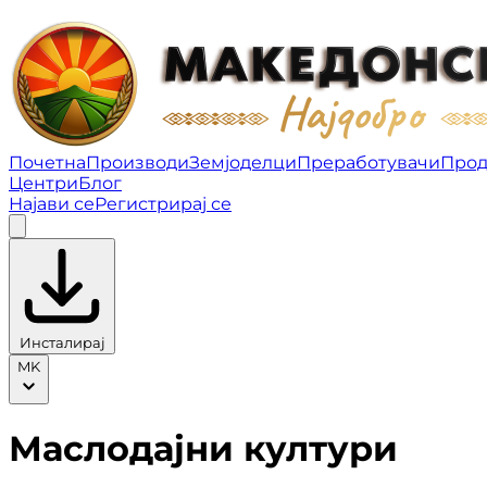
Маслодајни култури | Македонско најдобро
Почетна
Производи
Земјоделци
Преработувачи
Про
Центри
Блог
Најави се
Регистрирај се
Инсталирај
MK
Маслодајни култури