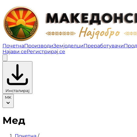
Мед | Македонско најдобро
Почетна
Производи
Земјоделци
Преработувачи
Прод
Најави се
Регистрирај се
Инсталирај
MK
Мед
Почетна
/