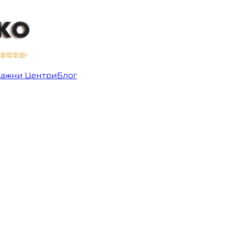
ажни Центри
Блог