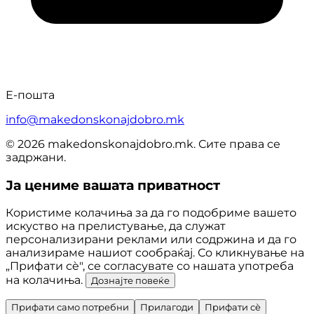
Е-пошта
info@makedonskonajdobro.mk
© 2026 makedonskonajdobro.mk. Сите права се
задржани.
Ја цениме вашата приватност
Користиме колачиња за да го подобриме вашето
искуство на прелистување, да служат
персонализирани реклами или содржина и да го
анализираме нашиот сообраќај. Со кликнување на
„Прифати сè", се согласувате со нашата употреба
на колачиња.
Дознајте повеќе
Прифати само потребни
Прилагоди
Прифати сè