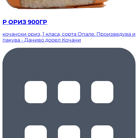
Р ОРИЗ 900ГР
кочански ориз, 1 класа, сорта Опале. Произведува и
пакува - Даниво дооел Кочани