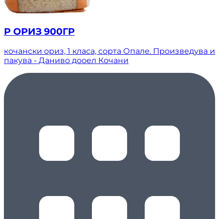
Р ОРИЗ 900ГР
кочански ориз, 1 класа, сорта Опале. Произведува и
пакува - Даниво дооел Кочани