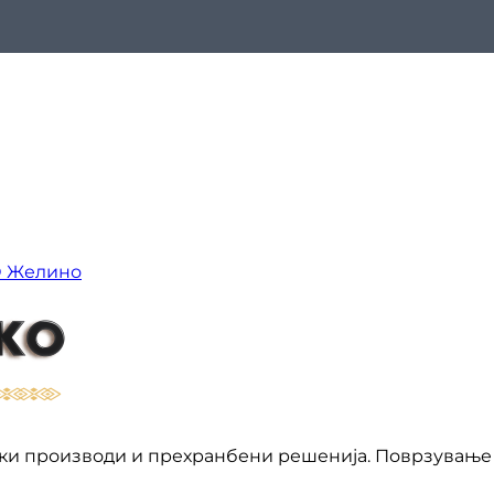
О Желино
ки производи и прехранбени решенија. Поврзување 