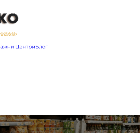
дажни Центри
ажни Центри
Блог