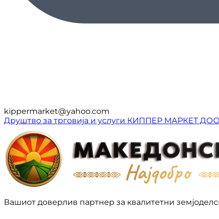
kippermarket@yahoo.com
Друштво за трговија и услуги КИППЕР МАРКЕТ ДО
Вашиот доверлив партнер за квалитетни земјоделс