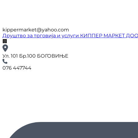
kippermarket@yahoo.com
Друштво за трговија и услуги КИППЕР МАРКЕТ ДО
🏢
Ул. 101 Бр.100 БОГОВИЊЕ
076 447744