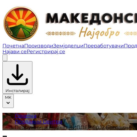
Подружница Маркет КИППЕР бр.12 Боговиње | Про
Почетна
Производи
Земјоделци
Преработувачи
Прод
Најави се
Регистрирај се
Инсталирај
MK
Почетна
/
Продажни Центри
/
Подружница Маркет КИППЕР бр.12 Боговиње