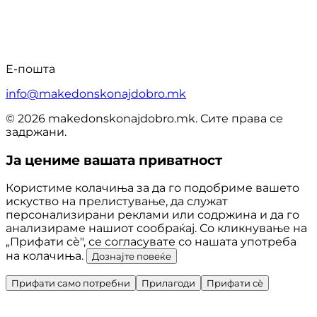
Е-пошта
info@makedonskonajdobro.mk
© 2026 makedonskonajdobro.mk. Сите права се
задржани.
Ја цениме вашата приватност
Користиме колачиња за да го подобриме вашето
искуство на прелистување, да служат
персонализирани реклами или содржина и да го
анализираме нашиот сообраќај. Со кликнување на
„Прифати сè", се согласувате со нашата употреба
на колачиња.
Дознајте повеќе
Прифати само потребни
Прилагоди
Прифати сè