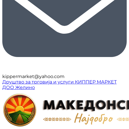
kippermarket@yahoo.com
Друштво за трговија и услуги КИППЕР МАРКЕТ
ДОО Желино