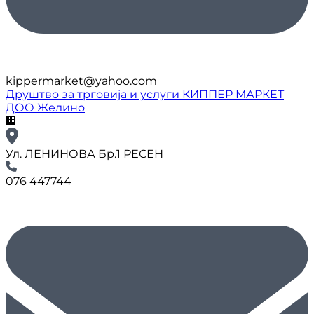
kippermarket@yahoo.com
Друштво за трговија и услуги КИППЕР МАРКЕТ
ДОО Желино
🏢
Ул. ЛЕНИНОВА Бр.1 РЕСЕН
076 447744