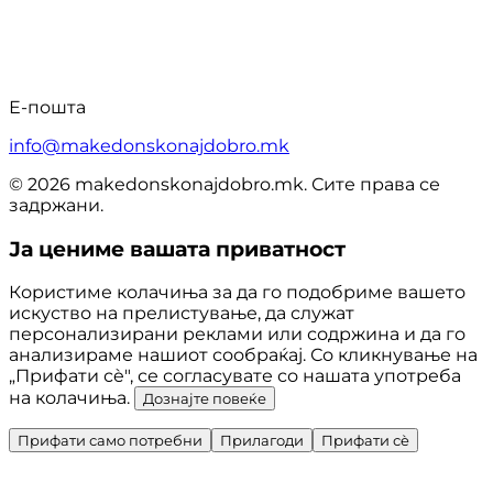
Е-пошта
info@makedonskonajdobro.mk
© 2026 makedonskonajdobro.mk. Сите права се
задржани.
Ја цениме вашата приватност
Користиме колачиња за да го подобриме вашето
искуство на прелистување, да служат
персонализирани реклами или содржина и да го
анализираме нашиот сообраќај. Со кликнување на
„Прифати сè", се согласувате со нашата употреба
на колачиња.
Дознајте повеќе
Прифати само потребни
Прилагоди
Прифати сè