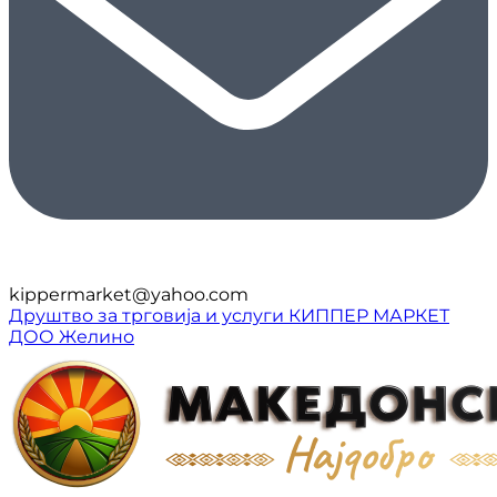
kippermarket@yahoo.com
Друштво за трговија и услуги КИППЕР МАРКЕТ
ДОО Желино