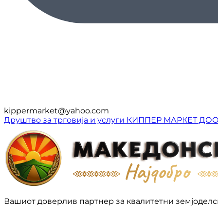
kippermarket@yahoo.com
Друштво за трговија и услуги КИППЕР МАРКЕТ ДО
Вашиот доверлив партнер за квалитетни земјоделс