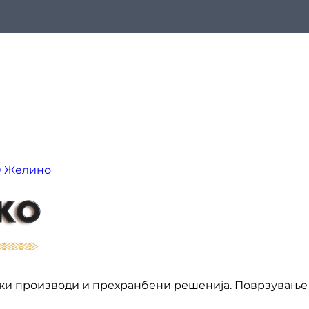
О Желино
ки производи и прехранбени решенија. Поврзување 