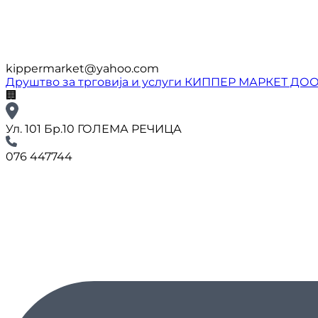
kippermarket@yahoo.com
Друштво за трговија и услуги КИППЕР МАРКЕТ ДО
🏢
Ул. 101 Бр.10 ГОЛЕМА РЕЧИЦА
076 447744