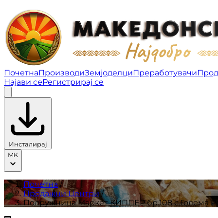
Подружница Маркет КИППЕР бр.108 с.Голема Речица
Почетна
Производи
Земјоделци
Преработувачи
Прод
Најави се
Регистрирај се
Инсталирај
MK
Почетна
/
Продажни Центри
/
Подружница Маркет КИППЕР бр.108 с.Голема Ре