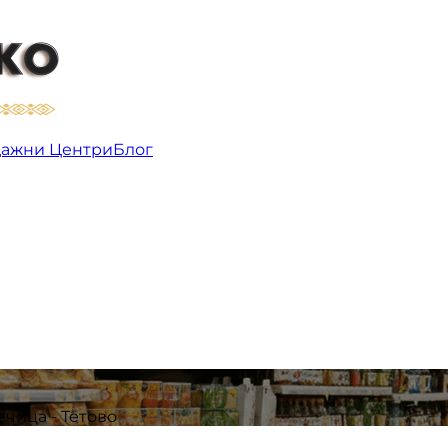
 - Тетово | Продажни Центри
ажни Центри
Блог
чица - Тетово