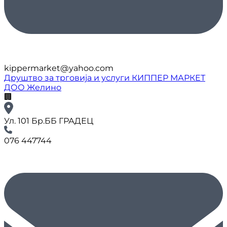
kippermarket@yahoo.com
Друштво за трговија и услуги КИППЕР МАРКЕТ
ДОО Желино
🏢
Ул. 101 Бр.ББ ГРАДЕЦ
076 447744