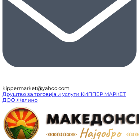
kippermarket@yahoo.com
Друштво за трговија и услуги КИППЕР МАРКЕТ
ДОО Желино