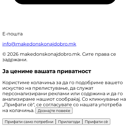
Е-пошта
info@makedonskonajdobro.mk
© 2026 makedonskonajdobro.mk. Сите права се
задржани.
Ја цениме вашата приватност
Користиме колачиња за да го подобриме вашето
искуство на прелистување, да служат
персонализирани реклами или содржина и да го
анализираме нашиот сообраќај. Со кликнување на
„Прифати сè", се согласувате со нашата употреба
на колачиња.
Дознајте повеќе
Прифати само потребни
Прилагоди
Прифати сè