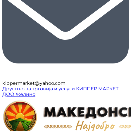
kippermarket@yahoo.com
Друштво за трговија и услуги КИППЕР МАРКЕТ
ДОО Желино