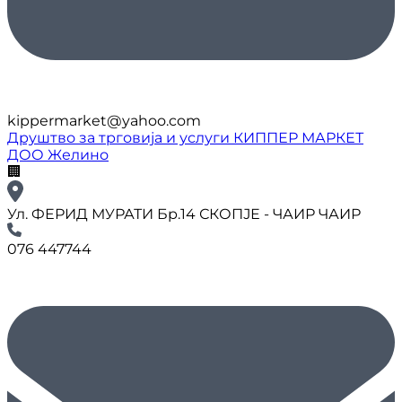
kippermarket@yahoo.com
Друштво за трговија и услуги КИППЕР МАРКЕТ
ДОО Желино
🏢
Ул. ФЕРИД МУРАТИ Бр.14 СКОПЈЕ - ЧАИР ЧАИР
076 447744