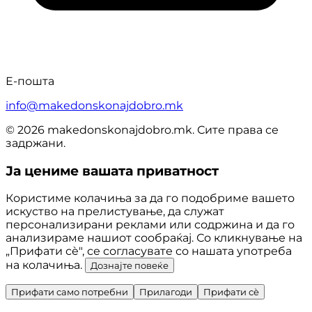
Е-пошта
info@makedonskonajdobro.mk
© 2026 makedonskonajdobro.mk. Сите права се
задржани.
Ја цениме вашата приватност
Користиме колачиња за да го подобриме вашето
искуство на прелистување, да служат
персонализирани реклами или содржина и да го
анализираме нашиот сообраќај. Со кликнување на
„Прифати сè", се согласувате со нашата употреба
на колачиња.
Дознајте повеќе
Прифати само потребни
Прилагоди
Прифати сè