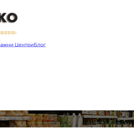
пје | Продажни Центри
ажни Центри
Блог
 Скопје