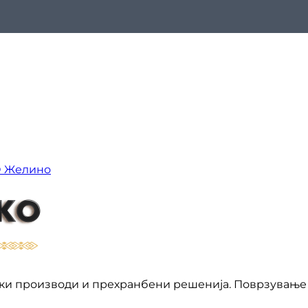
О Желино
ки производи и прехранбени решенија. Поврзување 