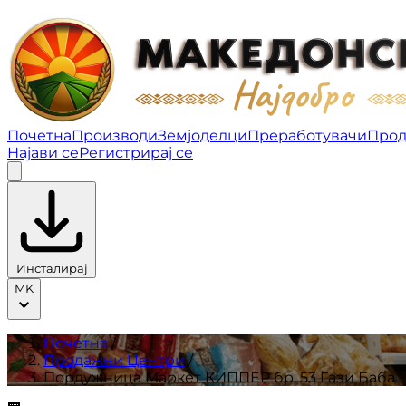
Пордужница Маркет КИППЕР бр. 53 Гази Баба - Ско
Почетна
Производи
Земјоделци
Преработувачи
Прод
Најави се
Регистрирај се
Инсталирај
MK
Почетна
/
Продажни Центри
/
Пордужница Маркет КИППЕР бр. 53 Гази Баба -