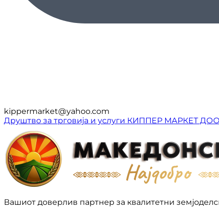
kippermarket@yahoo.com
Друштво за трговија и услуги КИППЕР МАРКЕТ ДО
Вашиот доверлив партнер за квалитетни земјоделс