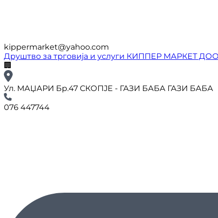
kippermarket@yahoo.com
Друштво за трговија и услуги КИППЕР МАРКЕТ ДО
🏢
Ул. МАЏАРИ Бр.47 СКОПЈЕ - ГАЗИ БАБА ГАЗИ БАБА
076 447744