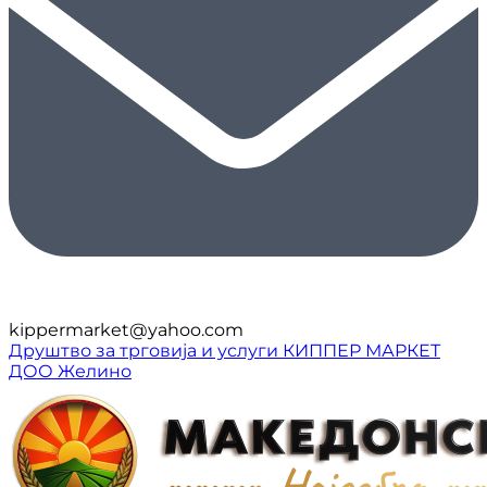
kippermarket@yahoo.com
Друштво за трговија и услуги КИППЕР МАРКЕТ
ДОО Желино