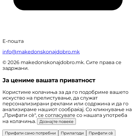
Е-пошта
info@makedonskonajdobro.mk
© 2026 makedonskonajdobro.mk. Сите права се
задржани.
Ја цениме вашата приватност
Користиме колачиња за да го подобриме вашето
искуство на прелистување, да служат
персонализирани реклами или содржина и да го
анализираме нашиот сообраќај. Со кликнување на
„Прифати сè", се согласувате со нашата употреба
на колачиња.
Дознајте повеќе
Прифати само потребни
Прилагоди
Прифати сè