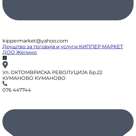
kippermarket@yahoo.com
Друштво за трговија и услуги КИППЕР МАРКЕТ
ДОО Желино
🏢
Ул. ОКТОМВРИСКА РЕВОЛУЦИЈА Бр.22
КУМАНОВО КУМАНОВО
076 447744