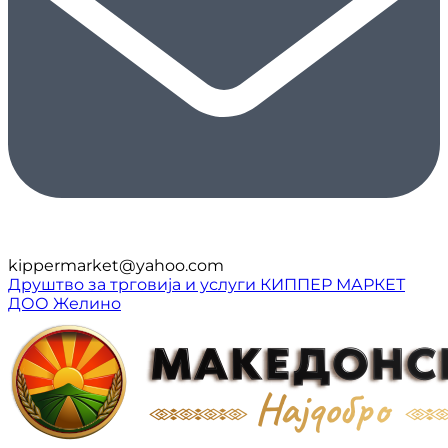
kippermarket@yahoo.com
Друштво за трговија и услуги КИППЕР МАРКЕТ
ДОО Желино