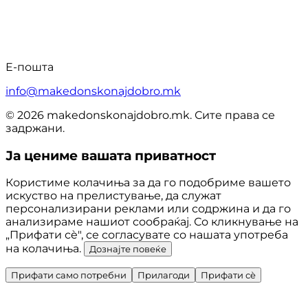
Е-пошта
info@makedonskonajdobro.mk
© 2026 makedonskonajdobro.mk. Сите права се
задржани.
Ја цениме вашата приватност
Користиме колачиња за да го подобриме вашето
искуство на прелистување, да служат
персонализирани реклами или содржина и да го
анализираме нашиот сообраќај. Со кликнување на
„Прифати сè", се согласувате со нашата употреба
на колачиња.
Дознајте повеќе
Прифати само потребни
Прилагоди
Прифати сè