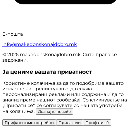
Е-пошта
info@makedonskonajdobro.mk
© 2026 makedonskonajdobro.mk. Сите права се
задржани.
Ја цениме вашата приватност
Користиме колачиња за да го подобриме вашето
искуство на прелистување, да служат
персонализирани реклами или содржина и да го
анализираме нашиот сообраќај. Со кликнување на
„Прифати сè", се согласувате со нашата употреба
на колачиња.
Дознајте повеќе
Прифати само потребни
Прилагоди
Прифати сè