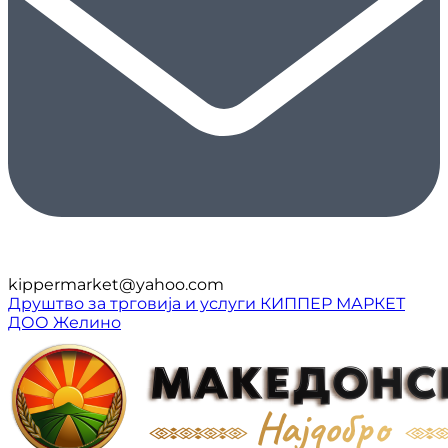
kippermarket@yahoo.com
Друштво за трговија и услуги КИППЕР МАРКЕТ
ДОО Желино