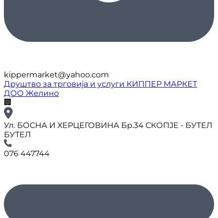
kippermarket@yahoo.com
Друштво за трговија и услуги КИППЕР МАРКЕТ
ДОО Желино
🏢
Ул. БОСНА И ХЕРЦЕГОВИНА Бр.34 СКОПЈЕ - БУТЕЛ
БУТЕЛ
076 447744