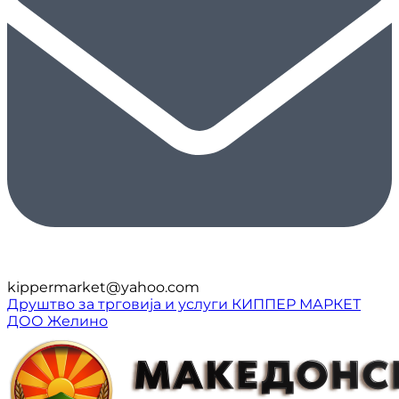
kippermarket@yahoo.com
Друштво за трговија и услуги КИППЕР МАРКЕТ
ДОО Желино