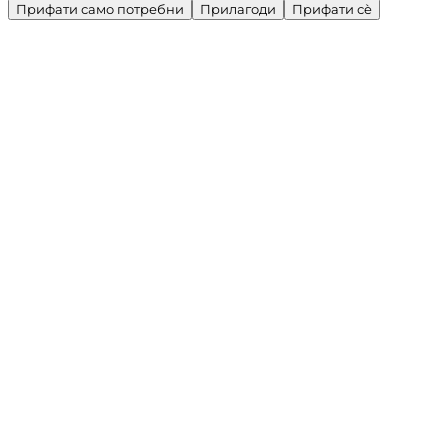
Прифати само потребни
Прилагоди
Прифати сè