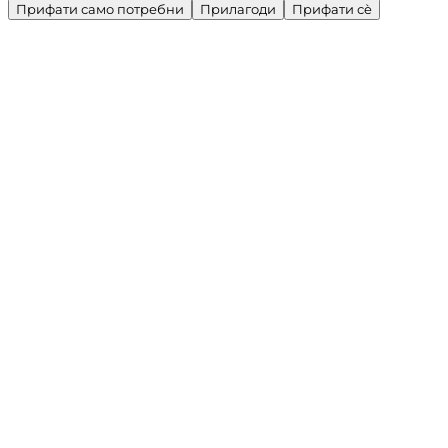
Прифати само потребни
Прилагоди
Прифати сè