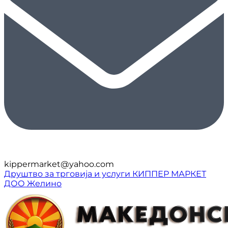
kippermarket@yahoo.com
Друштво за трговија и услуги КИППЕР МАРКЕТ
ДОО Желино