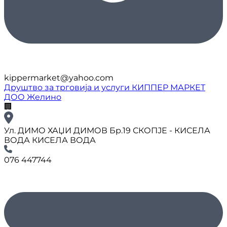
kippermarket@yahoo.com
Друштво за трговија и услуги КИППЕР МАРКЕТ
ДОО Желино
🏢
Ул. ДИМО ХАЏИ ДИМОВ Бр.19 СКОПЈЕ - КИСЕЛА
ВОДА КИСЕЛА ВОДА
076 447744