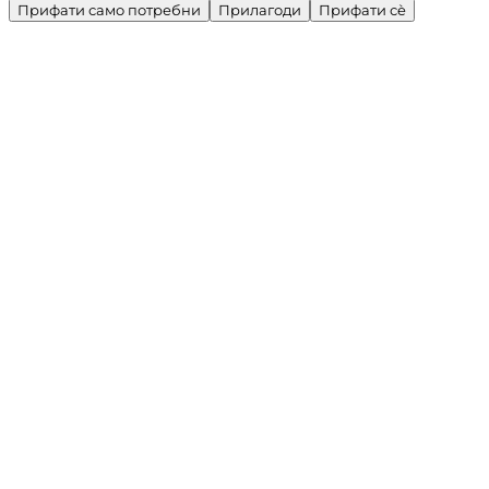
Прифати само потребни
Прилагоди
Прифати сè