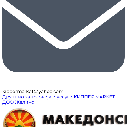
kippermarket@yahoo.com
Друштво за трговија и услуги КИППЕР МАРКЕТ
ДОО Желино