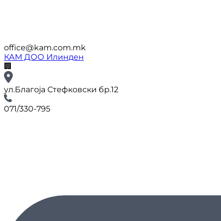
office@kam.com.mk
КАМ ДОО Илинден
🏢
ул.Благоја Стефковски бр.12
071/330-795