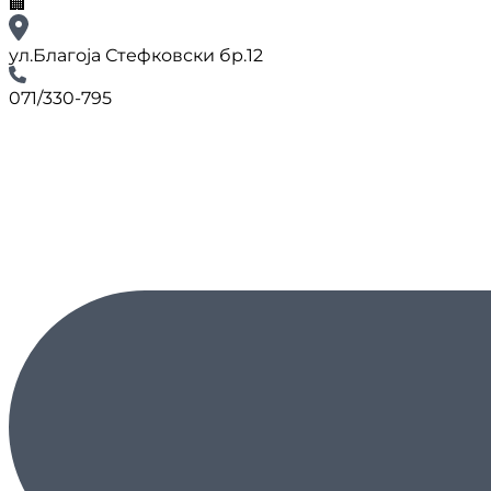
🏢
ул.Благоја Стефковски бр.12
071/330-795