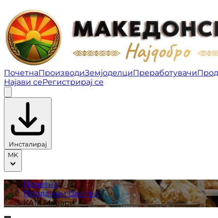
КАМ Маџари | Продажни Центри
Почетна
Производи
Земјоделци
Преработувачи
Прод
Најави се
Регистрирај се
Инсталирај
MK
Почетна
/
Продажни Центри
/
КАМ Маџари