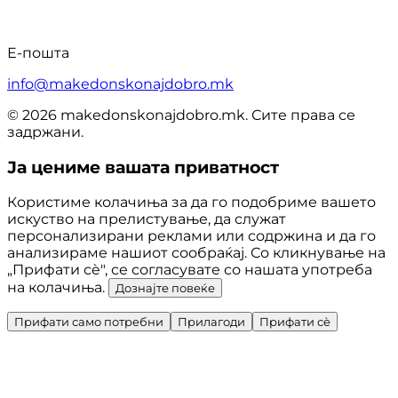
Е-пошта
info@makedonskonajdobro.mk
© 2026 makedonskonajdobro.mk. Сите права се
задржани.
Ја цениме вашата приватност
Користиме колачиња за да го подобриме вашето
искуство на прелистување, да служат
персонализирани реклами или содржина и да го
анализираме нашиот сообраќај. Со кликнување на
„Прифати сè", се согласувате со нашата употреба
на колачиња.
Дознајте повеќе
Прифати само потребни
Прилагоди
Прифати сè