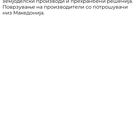
земјоделски производи и прехранбени решенија.
Поврзување на производители со потрошувачи
низ Македонија.