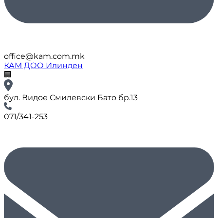
office@kam.com.mk
КАМ ДОО Илинден
🏢
бул. Видое Смилевски Бато бр.13
071/341-253