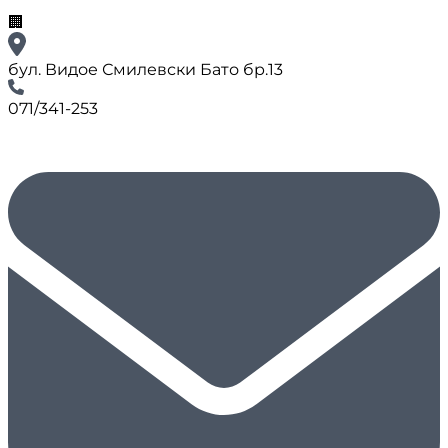
🏢
бул. Видое Смилевски Бато бр.13
071/341-253