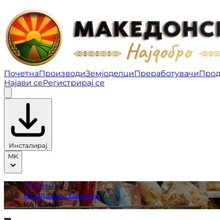
КАМ МВР | Продажни Центри
Почетна
Производи
Земјоделци
Преработувачи
Прод
Најави се
Регистрирај се
Инсталирај
MK
Почетна
/
Продажни Центри
/
КАМ МВР