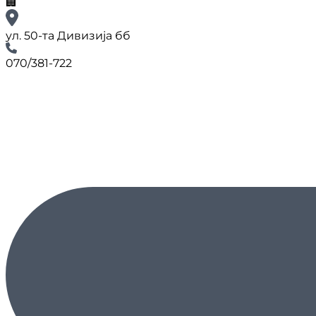
🏢
ул. 50-та Дивизија бб
070/381-722