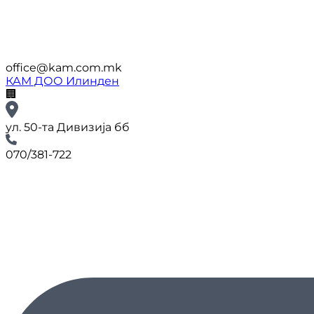
office@kam.com.mk
КАМ ДОО Илинден
🏢
ул. 50-та Дивизија бб
070/381-722