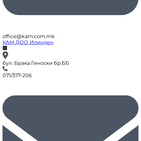
office@kam.com.mk
КАМ ДОО Илинден
🏢
бул. Браќа Гиноски бр.ББ
071/377-206