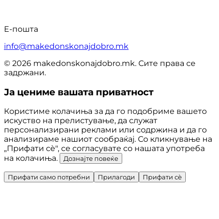
Е-пошта
info@makedonskonajdobro.mk
© 2026 makedonskonajdobro.mk. Сите права се
задржани.
Ја цениме вашата приватност
Користиме колачиња за да го подобриме вашето
искуство на прелистување, да служат
персонализирани реклами или содржина и да го
анализираме нашиот сообраќај. Со кликнување на
„Прифати сè", се согласувате со нашата употреба
на колачиња.
Дознајте повеќе
Прифати само потребни
Прилагоди
Прифати сè