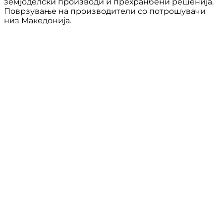
земјоделски производи и прехранбени решенија.
Поврзување на производители со потрошувачи
низ Македонија.