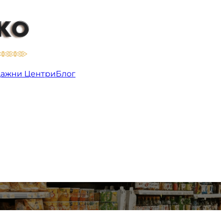
ри
ажни Центри
Блог