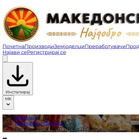
Подружница РЕПТИЛ бр.11 Скопје | Продажни Цент
Почетна
Производи
Земјоделци
Преработувачи
Прод
Најави се
Регистрирај се
Инсталирај
MK
Почетна
/
Продажни Центри
/
Подружница РЕПТИЛ бр.11 Скопје