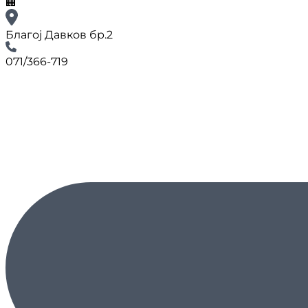
🏢
Благој Давков бр.2
071/366-719