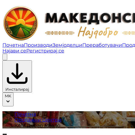
КАМ Дебар Маало | Продажни Центри
Почетна
Производи
Земјоделци
Преработувачи
Прод
Најави се
Регистрирај се
Инсталирај
MK
Почетна
/
Продажни Центри
/
КАМ Дебар Маало